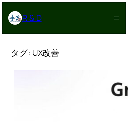
内
容
R & D
を
ス
キ
ッ
プ
タグ:
UX改善