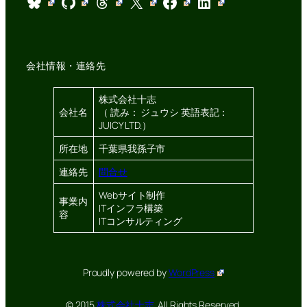
Bluesky
GitHub
Threads
X
Facebook
LinkedIn
会社情報・連絡先
株式会社十志
会社名
（ 読み： ジュウシ 英語表記：
JUICY LTD.）
所在地
千葉県我孫子市
連絡先
問合せ
Webサイト制作
事業内
ITインフラ構築
容
ITコンサルティング
Proudly powered by
WordPress
© 2015
株式会社十志.
All Rights Reserved.