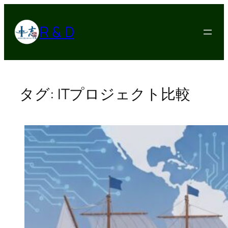
内
容
R & D
を
ス
キ
ッ
プ
タグ:
ITプロジェクト比較