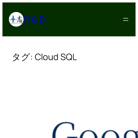
内
容
R & D
を
ス
キ
ッ
プ
タグ:
Cloud SQL