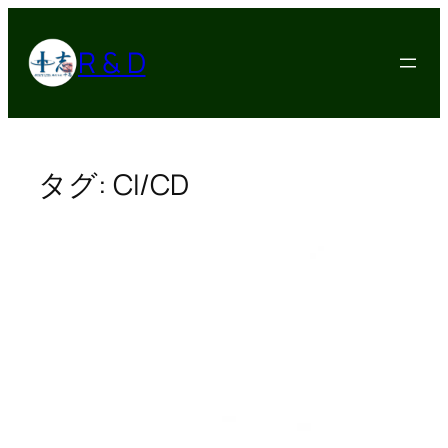
内
容
R & D
を
ス
キ
ッ
プ
タグ:
CI/CD