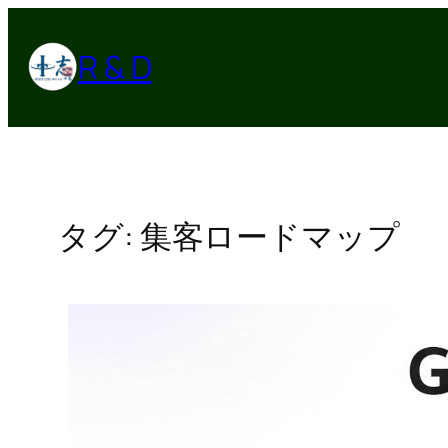
内
容
R & D
を
ス
キ
ッ
プ
タグ:
集客ロードマップ