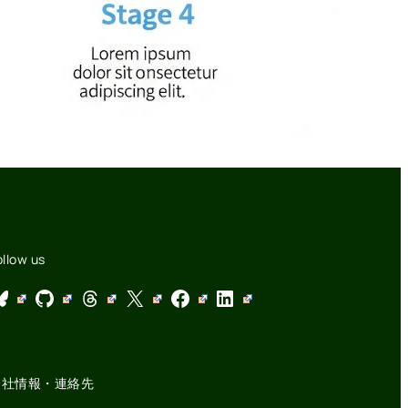
ollow us
GitHub
Threads
X
Facebook
LinkedIn
会社情報・連絡先