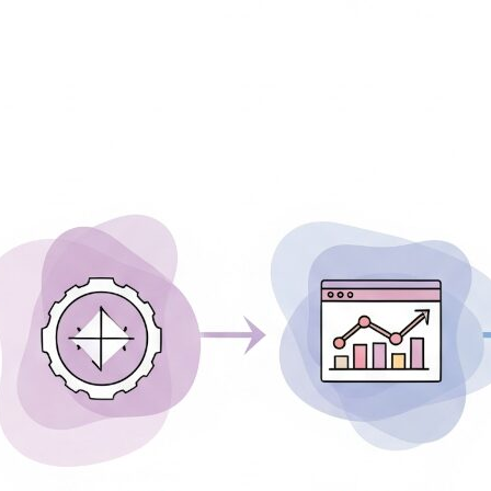
企
W
を
た
Re