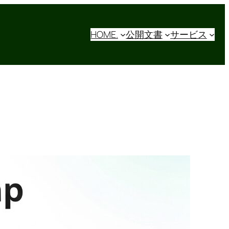
HOME.
公開文書
サービス
【企業Web担当必見】成果
が出る集客ロードマップ：
4つのフェーズでサイトを
成長させる