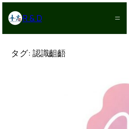
内
容
R & D
を
ス
キ
ッ
プ
タグ:
認識齟齬