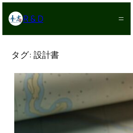
内
容
R & D
を
ス
キ
ッ
プ
タグ:
設計書