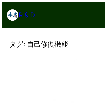
内
容
R & D
を
ス
キ
ッ
プ
タグ:
自己修復機能