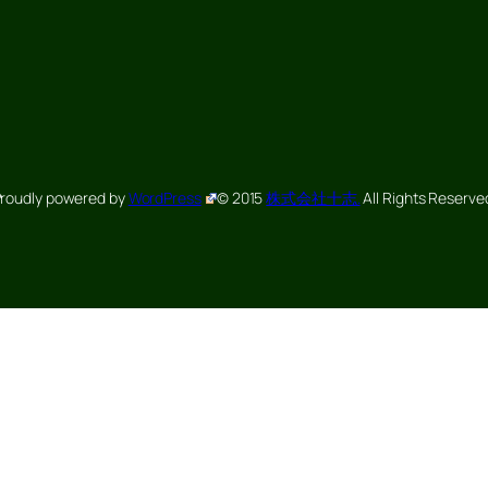
roudly powered by
WordPress
© 2015
株式会社十志.
All Rights Reserve