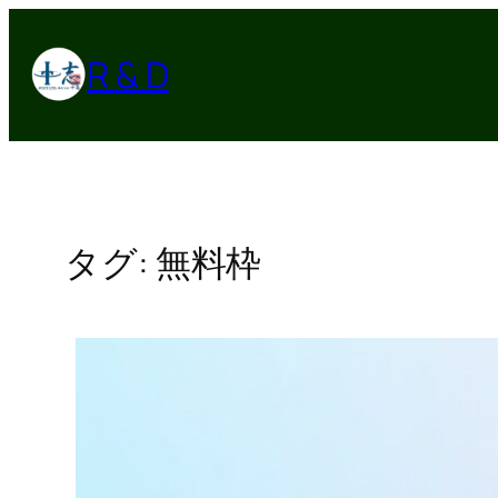
内
容
R & D
を
ス
キ
ッ
プ
タグ:
無料枠