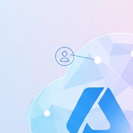
A
連
H
Re