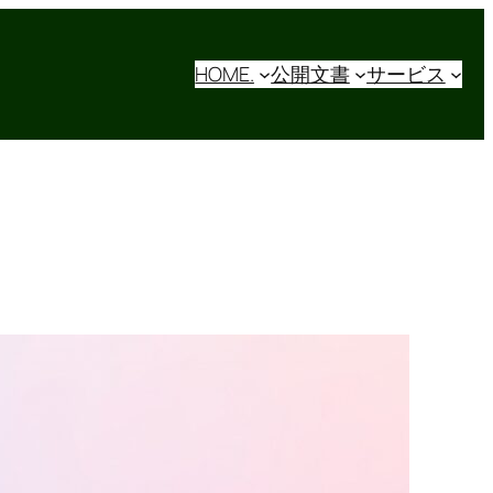
HOME.
公開文書
サービス
【ITインフラの第一歩！】
Azureアカウントとは？
icrosoft Entra IDと連携し
てクラウドの扉を開こう！