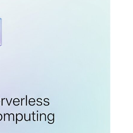
エンジニアHitoshiが優しく解説。Google
oud IdentityやIdenti…
ad more …