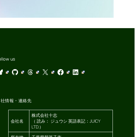
ollow us
GitHub
Threads
X
Facebook
LinkedIn
会社情報・連絡先
株式会社十志
会社名
（ 読み： ジュウシ 英語表記：JUICY
LTD.）