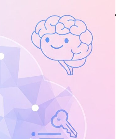
zureアカウントの登録からログイン、Entra IDの
携、AI活用の第一歩までを、猫好きエンジニア
ITOSHIがやさしく丁寧に解説します！
ad more …