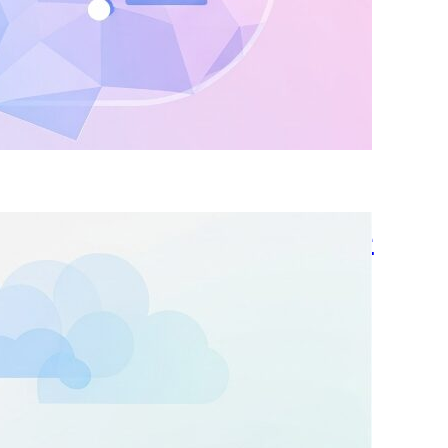
【はじめの一歩！】Google
Cloudアカウントの準備と
は？安全なクラウド利用の
入り口をキッチリ解説
oogle Cloud準備はこれで完璧！Googleアカウ
トの登録からログイン、ログアウトまで、シニ