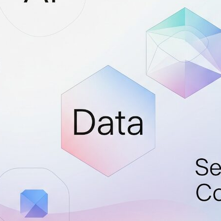
ア
Cl
Re