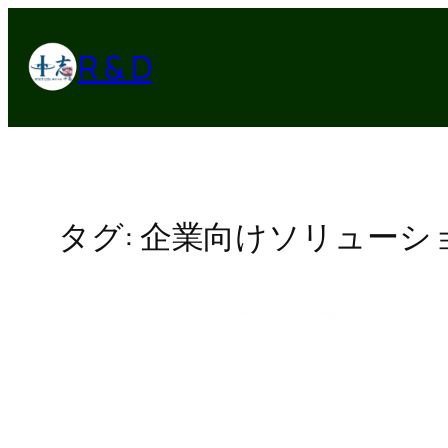
内
容
R & D
を
ス
キ
ッ
プ
タグ:
企業向けソリューシ