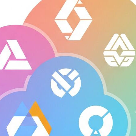
三
ウ
な
社
作
Re