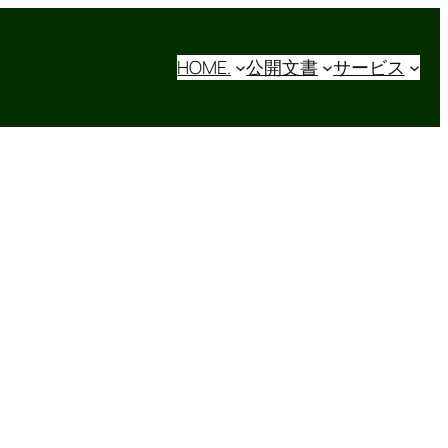
HOME.
公開文書
サービス
三大クラウド +α 比較：
WS, Azure, Google Cloud,
OCI徹底解説