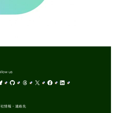
ollow us
GitHub
Threads
X
Facebook
LinkedIn
会社情報・連絡先