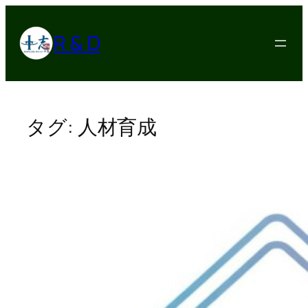
内
容
R & D
を
ス
キ
ッ
プ
タグ:
人材育成