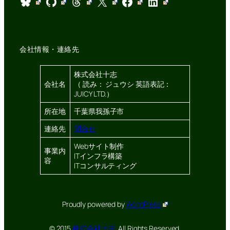
Bluesky
GitHub
Threads
X
Facebook
LinkedIn
会社情報・連絡先
株式会社十志
会社名
（ 読み： ジュウシ 英語表記：
JUICY LTD.）
所在地
千葉県我孫子市
連絡先
問合せ
Webサイト制作
事業内
ITインフラ構築
容
ITコンサルティング
Proudly powered by
WordPress
© 2015
株式会社十志.
All Rights Reserved.