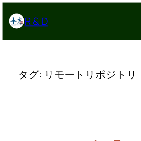
内
容
R & D
を
ス
キ
ッ
プ
タグ:
リモートリポジトリ