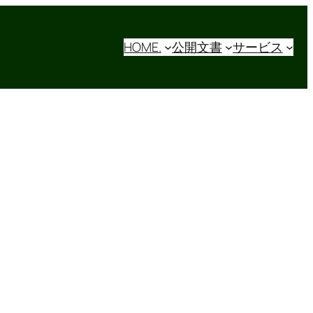
HOME.
公開文書
サービス
GitとGitHubを活用して開
発環境を便利にする
itとGithubで開発環境を最適化。Windows 11で
Gitインストール手順からGithubの活用方法ま