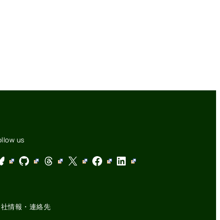
ollow us
GitHub
Threads
X
Facebook
LinkedIn
会社情報・連絡先