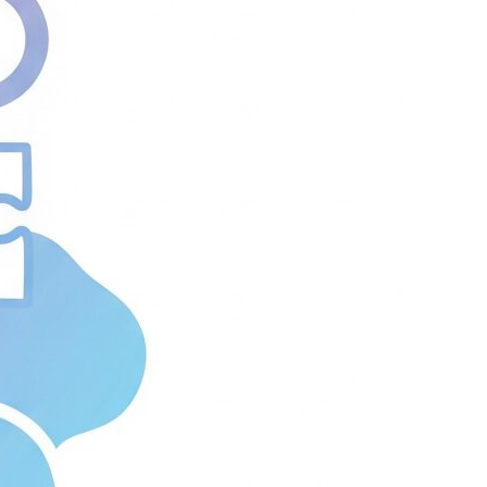
を防ぐUML。さらに採用時のミスマッチ回避策
PMスキル見極め術も解説します。
ad more …