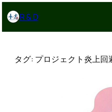
内
容
R & D
を
ス
キ
ッ
プ
タグ:
プロジェクト炎上回