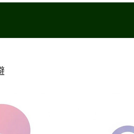
避
U
シ