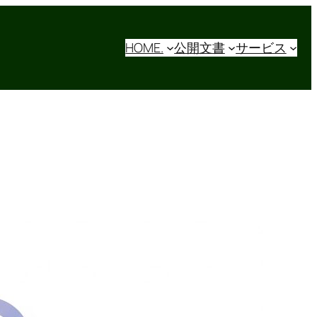
HOME.
公開文書
サービス
UMLと採用ミスマッチ – IT
現場の火種を消す共通言語
MLと採用ミスマッチ。SES現場のコミュニケー
ョン不足や認識齟齬を解消し、プロジェクト炎