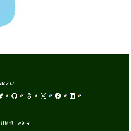
ollow us
GitHub
Threads
X
Facebook
LinkedIn
会社情報・連絡先