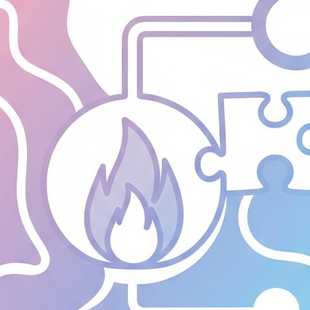
上
と
Re