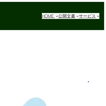
HOME.
公開文書
サービス
ubernetes×IaCで実現する
Box風ファイル共有システ
ム構築入門【実践解説】