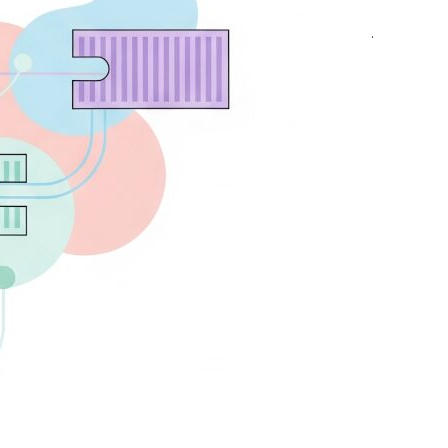
oxのようなファイル共有システムを
ubernetes（クバネティス）で実装する可能性を
。TerraformによるIaC（Infrastructure as
ode）でのインフラ構築と、マイク…
ad more …