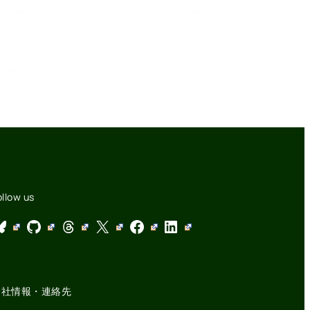
ollow us
GitHub
Threads
X
Facebook
LinkedIn
会社情報・連絡先