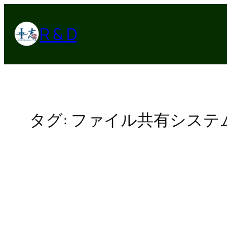
内
容
R & D
を
ス
キ
ッ
プ
タグ:
ファイル共有システ