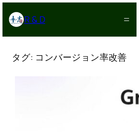
内
容
R & D
を
ス
キ
ッ
プ
タグ:
コンバージョン率改善