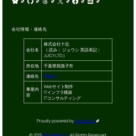
Bluesky
GitHub
Threads
X
Facebook
LinkedIn
会社情報・連絡先
株式会社十志
会社名
（ 読み： ジュウシ 英語表記：
JUICY LTD.）
所在地
千葉県我孫子市
連絡先
問合せ
Webサイト制作
事業内
ITインフラ構築
容
ITコンサルティング
Proudly powered by
WordPress
© 2015
株式会社十志.
All Rights Reserved.