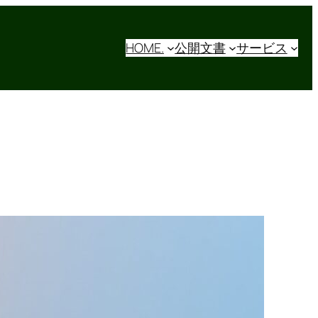
HOME.
公開文書
サービス
【どっちにする？】AWSと
Azure徹底比較！料金・性
能をキッチリ解説