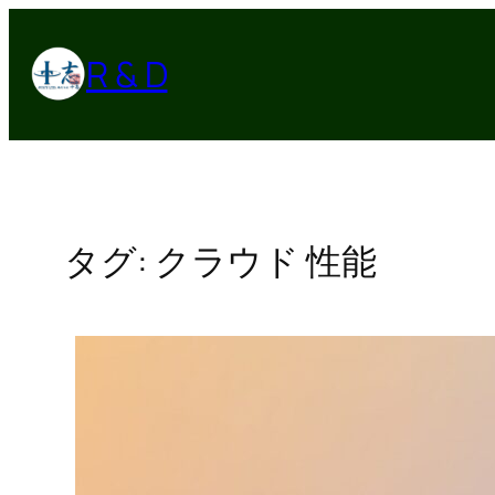
内
容
R & D
を
ス
キ
ッ
プ
タグ:
クラウド 性能