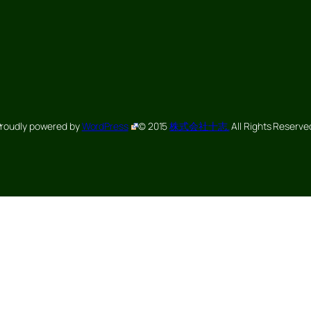
roudly powered by
WordPress
© 2015
株式会社十志.
All Rights Reserve