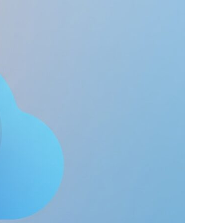
ラウド比較の決定版！AWSとAzureの料金・性
をITインフラエンジニアのHITOSHIが徹底解剖
ます。あなたのクラウド選びの疑問、ここでス
キリ解消しましょう！
ad more …