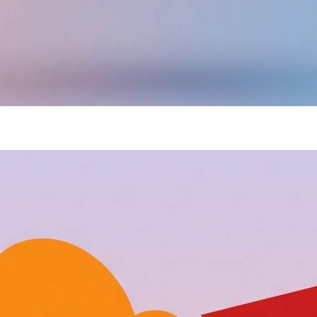
A
I
び
に