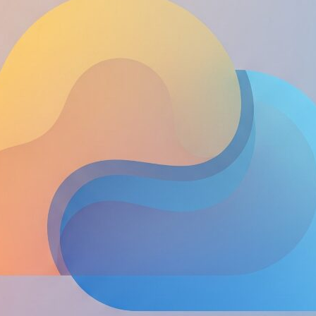
ク
能
し
ッ
Re