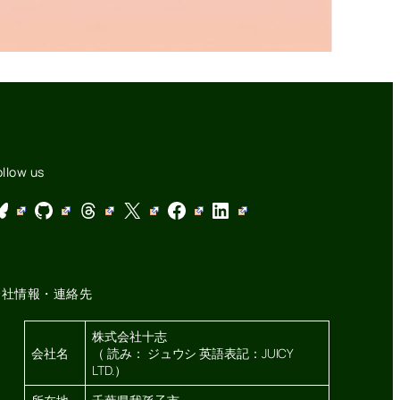
ollow us
GitHub
Threads
X
Facebook
LinkedIn
会社情報・連絡先
株式会社十志
会社名
（ 読み： ジュウシ 英語表記：JUICY
LTD.）