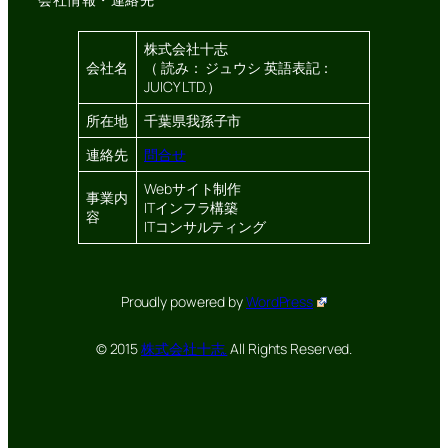
株式会社十志
会社名
（ 読み： ジュウシ 英語表記：
JUICY LTD.）
所在地
千葉県我孫子市
連絡先
問合せ
Webサイト制作
事業内
ITインフラ構築
容
ITコンサルティング
Proudly powered by
WordPress
© 2015
株式会社十志.
All Rights Reserved.