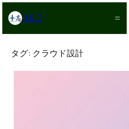
内
容
R & D
を
ス
キ
ッ
プ
タグ:
クラウド設計