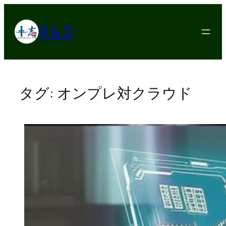
内
容
R & D
を
ス
キ
ッ
プ
タグ:
オンプレ対クラウド